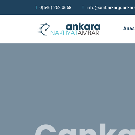
0(546) 252 0658
info@ambarkargoankar
Anas
Çank
Bulan