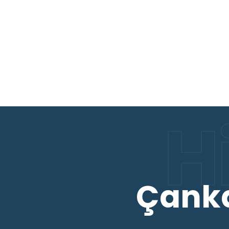
H
Çank