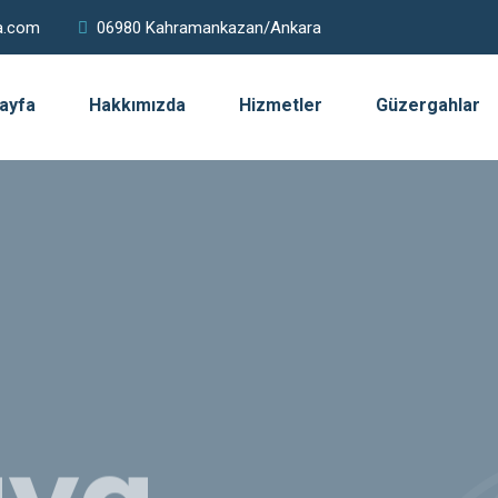
a.com
06980 Kahramankazan/Ankara
ayfa
Hakkımızda
Hizmetler
Güzergahlar
aya
ık