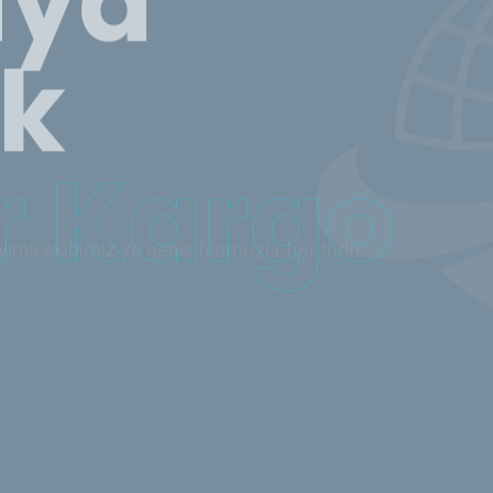
 Kargo
mli ekibimiz ve geniş filomuzla, her türlü