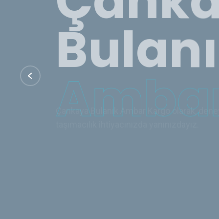
Ambar
Çankaya Bulanık Ambar Kargo olarak, deneyi
taşımacılık ihtiyacınızda yanınızdayız.
İletişim
Hizmetler