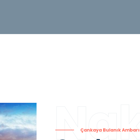
Nak
Çankaya Bulanık Ambarı